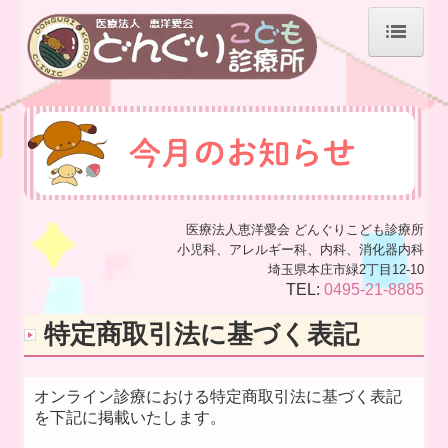
ホーム
診療予約の注意点
新型コロナウイルス感染症対策について
予防接種
医療法人恵洋愛会 どんぐりこども診療所
小児科、アレルギー科、内科、消化器内科
診療所の場所
埼玉県本庄市緑2丁目12-10
TEL:
0495-21-8885
待機場所・待合室について
特定商取引法に基づく表記
患者さんへのお知らせ
医師のご紹介
オンライン診療における特定商取引法に基づく表記
を下記に掲載いたします。
当院のご案内