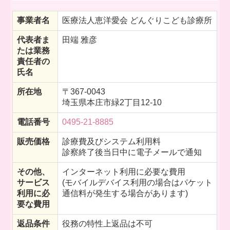
当院の感染症対策について
事業者名
医療法人恵洋愛会 どんぐりこども診療所
マイナンバーカード持参のお願い
代表者ま
田端 雅彦
たは業務
保険医療機関及び保険医療療養担当規則等
責任者の
氏名
長期収載品の保険給付のあり方の見直し
所在地
〒367-0043
埼玉県本庄市緑2丁目12-10
お友達の＊絵＊紹介
電話番号
0495-21-8885
リンク集
販売価格
診療費及びシステム利用料
オンライン診療について
診察終了後当日中に電子メールで通知
その他、
インターネット利用に必要な費用
特定商取引法に基づく表記
サービス
(モバイルデバイス利用の場合はパケット
利用に必
通信料が発生する場合があります)
要な費用
返品条件
役務の特性上返品は不可