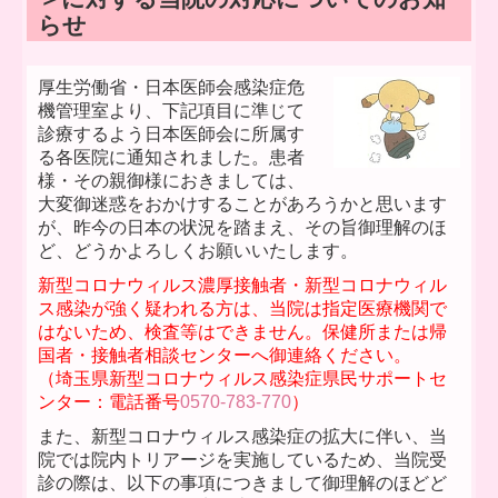
らせ
当院の感染症対策について
マイナンバーカード持参のお願い
厚生労働省・日本医師会感染症危
機管理室より、下記項目に準じて
保険医療機関及び保険医療療養担当規則等
診療するよう日本医師会に所属す
る各医院に通知されました。患者
長期収載品の保険給付のあり方の見直し
様・その親御様におきましては、
大変御迷惑をおかけすることがあろうかと思います
お友達の＊絵＊紹介
が、昨今の日本の状況を踏まえ、その旨御理解のほ
ど、どうかよろしくお願いいたします。
リンク集
新型コロナウィルス濃厚接触者・新型コロナウィル
ス感染が強く疑われる方は、当院は指定医療機関で
オンライン診療について
はないため、検査等はできません。保健所または帰
国者・接触者相談センターへ御連絡ください。
特定商取引法に基づく表記
（埼玉県新型コロナウィルス感染症県民サポートセ
ンター：電話番号
0570-783-770
）
また、新型コロナウィルス感染症の拡大に伴い、当
院では院内トリアージを実施しているため、当院受
診の際は、以下の事項につきまして御理解のほどど