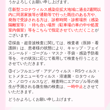
うかよろしくお願い申し上げます。
①
新型コロナウィルス感染症拡大地域に過去2週間以
内に同居家族等が通勤等で行った既往のある方や、
発熱で受診される方は、診察時間・診察場所（感染
隔離室等）・待ち合い場所（駐車場の車の中や処置
室内個室）等をこちらで指定させていただくこと
が
ございます。
②採血・超音波検査に関しては、検査者（医師・看
護師）は、患者様の状態により、キャップ・フェイ
スシールド・ゴーグル・マスク・手袋・感染予防着
等を、その状況に応じて着用して検査を行うことと
させていただきます。
③インフルエンザ・アデノウィルス・RSウィルス・
ヒトメタニューモウィルス・溶連菌・ロタウィル
ス・ノロウィルスなど、検査時にエアロゾル等の発
生が予測される微生物の検査は、
一時中止
とさせて
いただきます。
どうかよろしくお願い申し上げます。