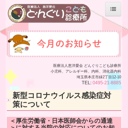
ホーム
診療予約の注意点
新型コロナウイルス感染症対策について
予防接種
医療法人恵洋愛会 どんぐりこども診療所
小児科、アレルギー科、内科、消化器内科
診療所の場所
埼玉県本庄市緑2丁目12-10
TEL:
0495-21-8885
待機場所・待合室について
新型コロナウイルス感染症対
患者さんへのお知らせ
策について
医師のご紹介
＜厚生労働省・日本医師会からの通達
当院のご案内
＞に対する当院の対応についてのお知